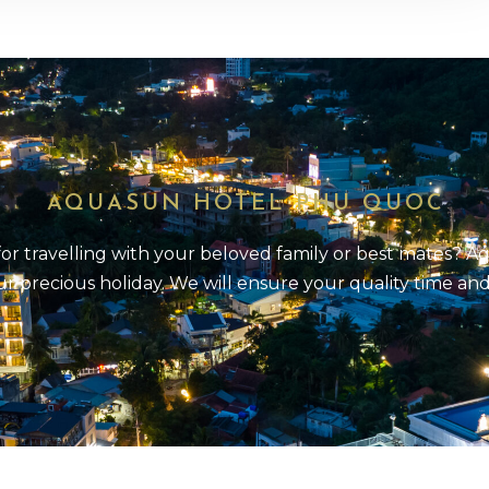
AQUASUN HOTEL PHU QUOC
 for travelling with your beloved family or best mates? 
r precious holiday. We will ensure your quality time an