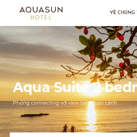
VỀ CHÚNG 
PHÒNG NGHỈ
Aqua Suite 2 bed
Phòng connecting với view biển toàn cảnh