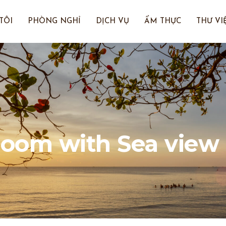
TÔI
PHÒNG NGHỈ
DỊCH VỤ
ẨM THỰC
THƯ VI
room with Sea view